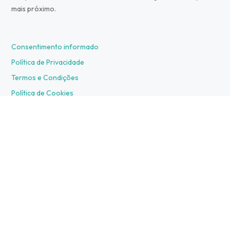
mais próximo.
Consentimento informado
Política de Privacidade
Termos e Condições
Política de Cookies
Preços e Marcações Online
Acordos
Contactos
Livro de Reclamações
Deixe o seu feedback aqui 🩵