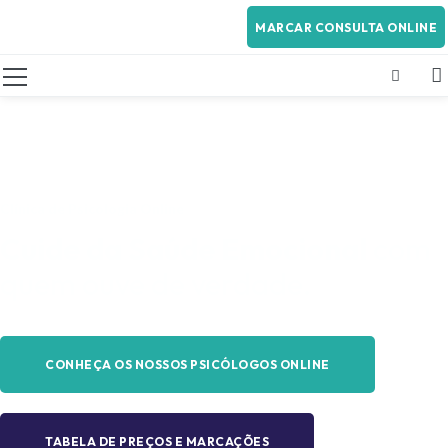
MARCAR CONSULTA ONLINE
Clínica de Psicologia Online
Cuide da Saúde Emocional
com
quem ouve de verdade.
CONHEÇA OS NOSSOS PSICÓLOGOS ONLINE
TABELA DE PREÇOS E MARCAÇÕES