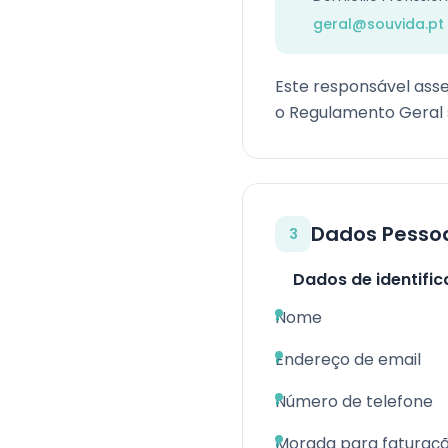
geral@souvida.pt
Este responsável ass
o Regulamento Geral 
Dados Pessoa
3
Dados de identifi
Nome
Endereço de email
Número de telefone
Morada para faturaç