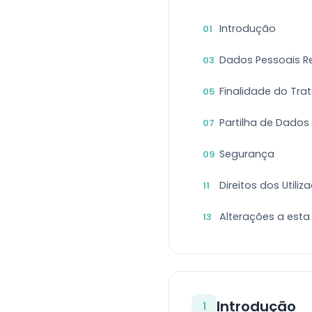
Introdução
01
Dados Pessoais R
03
Finalidade do Tr
05
Partilha de Dados
07
Segurança
09
Direitos dos Utiliz
11
Alterações a esta 
13
Introdução
1