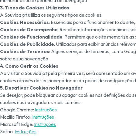
melhorar a sua experiência de navegação.
3. Tipos de Cookies Utilizados
A Souvida.pt utiliza os seguintes tipos de cookies:
Cookies Necessários
: Essenciais para o funcionamento do site
Cookies de Desempenho
: Recolhem informações anónimas sobr
Cookies de Funcionalidade
: Permitem que o site memorize as 
Cookies de Publicidade
: Utilizados para exibir anúncios releva
Cookies de Terceiros
: Alguns serviços de terceiros, como Goog
sobre a sua navegação.
4. Como Gerir os Cookies
Ao visitar a Souvida.pt pela primeira vez, será apresentado um a
cookies através do seu navegador ou do painel de configuração do
5. Desativar Cookies no Navegador
Se desejar, pode bloquear ou apagar cookies nas definições do s
cookies nos navegadores mais comuns:
Google Chrome:
Instruções
Mozilla Firefox:
Instruções
Microsoft Edge:
Instruções
Safari:
Instruções