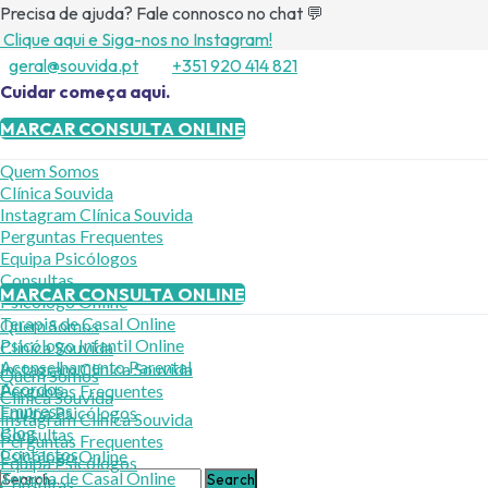
Precisa de ajuda? Fale connosco no chat 💬
Clique aqui e Siga-nos no Instagram!
geral@souvida.pt
+351 920 414 821
Cuidar começa aqui.
MARCAR CONSULTA ONLINE
Quem Somos
Clínica Souvida
Instagram Clínica Souvida
Perguntas Frequentes
Equipa Psicólogos
Consultas
MARCAR CONSULTA ONLINE
Psicólogo Online
Terapia de Casal Online
Quem Somos
Psicólogo Infantil Online
Clínica Souvida
Aconselhamento Parental
Instagram Clínica Souvida
Quem Somos
Acordos
Perguntas Frequentes
Clínica Souvida
Empresas
Equipa Psicólogos
Instagram Clínica Souvida
Blog
Consultas
Perguntas Frequentes
Contactos
Psicólogo Online
Equipa Psicólogos
Terapia de Casal Online
Consultas