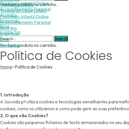
Psicólogo Infantil Online
Nenhum produto no carrinho.
Psicólogo Online
Aconselhamento Parental
Terapia de Casal Online
Acordos
Psicólogo Infantil Online
Empresas
Aconselhamento Parental
Blog
Acordos
Contactos
Empresas
Blog
Nenhum produto no carrinho.
Contactos
Política de Cookies
Home
>
Política de Cookies
1. Introdução
A Souvida.pt utiliza cookies e tecnologias semelhantes para melhor
cookies, como os utilizamos e como pode gerir as suas preferênci
2. O que são Cookies?
Cookies são pequenos ficheiros de texto armazenados no seu dispo